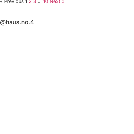
« Previous
1
2
3
…
10
Next »
@haus.no.4