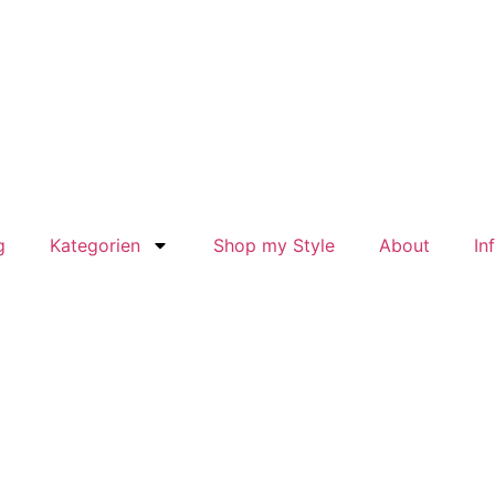
g
Kategorien
Shop my Style
About
In