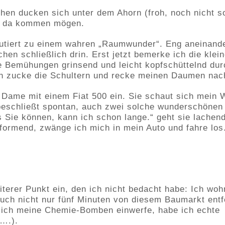
hen ducken sich unter dem Ahorn (froh, noch nicht s
ie da kommen mögen.
utiert zu einem wahren „Raumwunder“. Eng aneinand
chen schließlich drin. Erst jetzt bemerke ich die kle
ne Bemühungen grinsend und leicht kopfschüttelnd dur
h zucke die Schultern und recke meinen Daumen nach
 Dame mit einem Fiat 500 ein. Sie schaut sich mein
beschließt spontan, auch zwei solche wunderschönen
 Sie können, kann ich schon lange.“ geht sie lachen
formend, zwänge ich mich in mein Auto und fahre los
eiterer Punkt ein, den ich nicht bedacht habe: Ich woh
ch nicht nur fünf Minuten von diesem Baumarkt entf
it ich meine Chemie-Bomben einwerfe, habe ich echte
….).