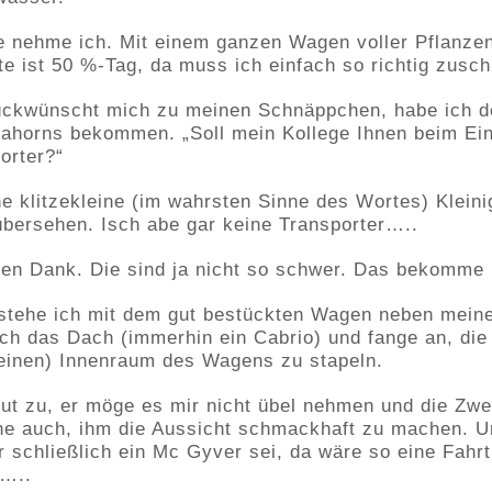
die nehme ich. Mit einem ganzen Wagen voller Pflanzen
e ist 50 %-Tag, da muss ich einfach so richtig zusch
lückwünscht mich zu meinen Schnäppchen, habe ich 
tahorns bekommen. „Soll mein Kollege Ihnen beim Ei
orter?“
e klitzekleine (im wahrsten Sinne des Wortes) Kleinig
bersehen. Isch abe gar keine Transporter…..
len Dank. Die sind ja nicht so schwer. Das bekomme ic
 stehe ich mit dem gut bestückten Wagen neben mei
 ich das Dach (immerhin ein Cabrio) und fange an, die
einen) Innenraum des Wagens zu stapeln.
ut zu, er möge es mir nicht übel nehmen und die Zwei
e auch, ihm die Aussicht schmackhaft zu machen. Un
er schließlich ein Mc Gyver sei, da wäre so eine Fahr
s…..