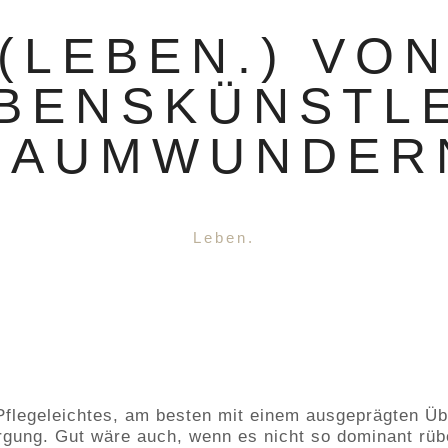
(LEBEN.) VO
BENSKÜNSTL
RAUMWUNDER
Leben.
Pflegeleichtes, am besten mit einem ausgeprägten Üb
rgung. Gut wäre auch, wenn es nicht so dominant rü