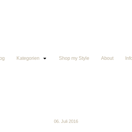
og
Kategorien
Shop my Style
About
Inf
06. Juli 2016