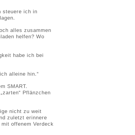
 steuere ich in
lagen.
doch alles zusammen
nladen helfen? Wo
keit habe ich bei
h alleine hin.“
nem SMART.
 „zarten“ Pflänzchen
ge nicht zu weit
d zuletzt erinnere
t mit offenem Verdeck