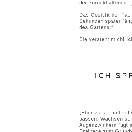
der zurückhaltende T
Das Gesicht der Fach
Sekunden später fäng
des Gartens.“
Sie versteht mich! I
ICH SP
„Eher zurückhaltend 
passen. Wachsen schn
Augenzwinkern fügt s
Drainage zum Grundw