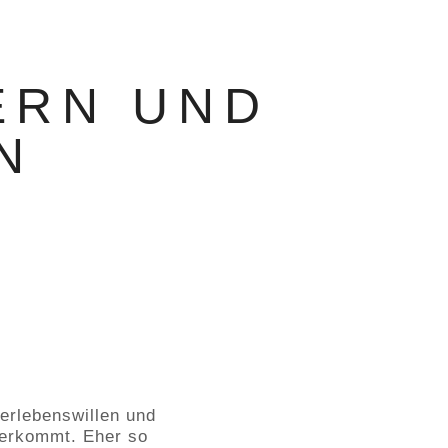
N
ERN UND
N
erlebenswillen und
berkommt. Eher so