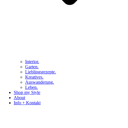
Interior.
Garten.
Lieblingsrezepte.
Kreatives.
Auswanderung.
Leben.
Shop my Style
About
Info + Kontakt