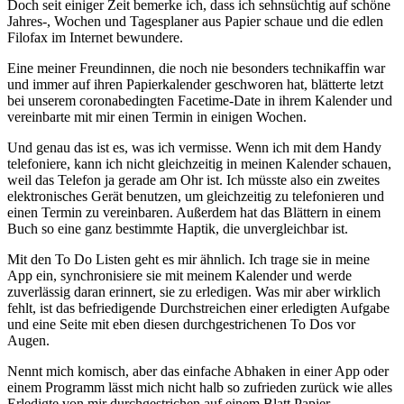
Doch seit einiger Zeit bemerke ich, dass ich sehnsüchtig auf schöne
Jahres-, Wochen und Tagesplaner aus Papier schaue und die edlen
Filofax im Internet bewundere.
Eine meiner Freundinnen, die noch nie besonders technikaffin war
und immer auf ihren Papierkalender geschworen hat, blätterte letzt
bei unserem coronabedingten Facetime-Date in ihrem Kalender und
vereinbarte mit mir einen Termin in einigen Wochen.
Und genau das ist es, was ich vermisse. Wenn ich mit dem Handy
telefoniere, kann ich nicht gleichzeitig in meinen Kalender schauen,
weil das Telefon ja gerade am Ohr ist. Ich müsste also ein zweites
elektronisches Gerät benutzen, um gleichzeitig zu telefonieren und
einen Termin zu vereinbaren. Außerdem hat das Blättern in einem
Buch so eine ganz bestimmte Haptik, die unvergleichbar ist.
Mit den To Do Listen geht es mir ähnlich. Ich trage sie in meine
App ein, synchronisiere sie mit meinem Kalender und werde
zuverlässig daran erinnert, sie zu erledigen. Was mir aber wirklich
fehlt, ist das befriedigende Durchstreichen einer erledigten Aufgabe
und eine Seite mit eben diesen durchgestrichenen To Dos vor
Augen.
Nennt mich komisch, aber das einfache Abhaken in einer App oder
einem Programm lässt mich nicht halb so zufrieden zurück wie alles
Erledigte von mir durchgestrichen auf einem Blatt Papier.