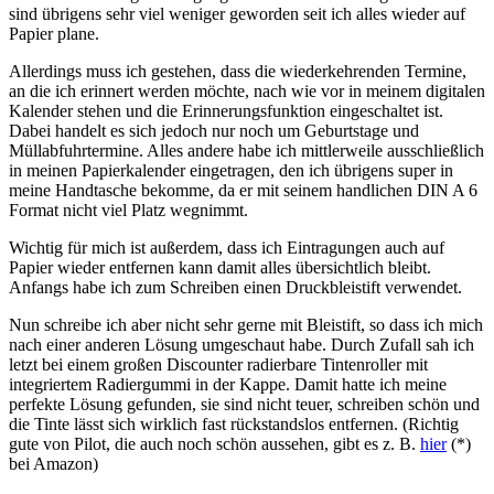
sind übrigens sehr viel weniger geworden seit ich alles wieder auf
Papier plane.
Allerdings muss ich gestehen, dass die wiederkehrenden Termine,
an die ich erinnert werden möchte, nach wie vor in meinem digitalen
Kalender stehen und die Erinnerungsfunktion eingeschaltet ist.
Dabei handelt es sich jedoch nur noch um Geburtstage und
Müllabfuhrtermine. Alles andere habe ich mittlerweile ausschließlich
in meinen Papierkalender eingetragen, den ich übrigens super in
meine Handtasche bekomme, da er mit seinem handlichen DIN A 6
Format nicht viel Platz wegnimmt.
Wichtig für mich ist außerdem, dass ich Eintragungen auch auf
Papier wieder entfernen kann damit alles übersichtlich bleibt.
Anfangs habe ich zum Schreiben einen Druckbleistift verwendet.
Nun schreibe ich aber nicht sehr gerne mit Bleistift, so dass ich mich
nach einer anderen Lösung umgeschaut habe. Durch Zufall sah ich
letzt bei einem großen Discounter radierbare Tintenroller mit
integriertem Radiergummi in der Kappe. Damit hatte ich meine
perfekte Lösung gefunden, sie sind nicht teuer, schreiben schön und
die Tinte lässt sich wirklich fast rückstandslos entfernen. (Richtig
gute von Pilot, die auch noch schön aussehen, gibt es z. B.
hier
(*)
bei Amazon)