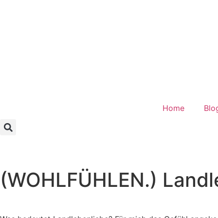
Home
Blo
(WOHLFÜHLEN.) Landl