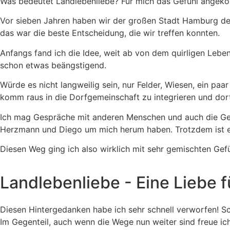
Was bedeutet Landlebenliebe? Für mich das Gefühl angekomm
Vor sieben Jahren haben wir der großen Stadt Hamburg den
das war die beste Entscheidung, die wir treffen konnten.
Anfangs fand ich die Idee, weit ab von dem quirligen Lebe
schon etwas beängstigend.
Würde es nicht langweilig sein, nur Felder, Wiesen, ein p
komm raus in die Dorfgemeinschaft zu integrieren und do
Ich mag Gespräche mit anderen Menschen und auch die Ges
Herzmann und Diego um mich herum haben. Trotzdem ist es
Diesen Weg ging ich also wirklich mit sehr gemischten Gefü
Landlebenliebe - Eine Liebe f
Diesen Hintergedanken habe ich sehr schnell verworfen! Sc
Im Gegenteil, auch wenn die Wege nun weiter sind freue ic