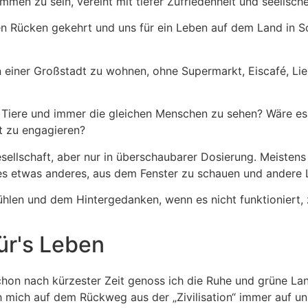
en zu sein, vereint mit tiefer Zufriedenheit und seelisch
 Rücken gekehrt und uns für ein Leben auf dem Land in Sc
n einer Großstadt zu wohnen, ohne Supermarkt, Eiscafé, Li
aar Tiere und immer die gleichen Menschen zu sehen? Wäre e
rt zu engagieren?
ellschaft, aber nur in überschaubarer Dosierung. Meisten
 etwas anderes, aus dem Fenster zu schauen und andere L
hlen und dem Hintergedanken, wenn es nicht funktioniert, z
ür's Leben
hon nach kürzester Zeit genoss ich die Ruhe und grüne Lan
h mich auf dem Rückweg aus der „Zivilisation“ immer auf u