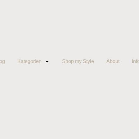
og
Kategorien
Shop my Style
About
Inf